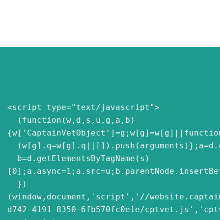
<script type="text/javascript">

  (function(w,d,s,u,g,a,b)
{w['CaptainVetObject']=g;w[g]=w[g]||function
  (w[g].q=w[g].q||[]).push(arguments)};a=d.createElement(s),

  b=d.getElementsByTagName(s)
[0];a.async=1;a.src=u;b.parentNode.insertBef
  })
(window,document,'script','//website.captai
d742-4191-8350-6fb570fc0e1e/cptvet.js','cptv