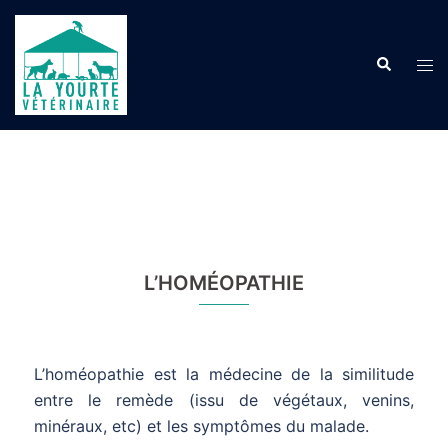
Aller
au
Recherche
contenu
Ouvr
le
men
L’HOMÉOPATHIE
L’homéopathie est la médecine de la similitude
entre le remède (issu de végétaux, venins,
minéraux, etc) et les symptômes du malade.