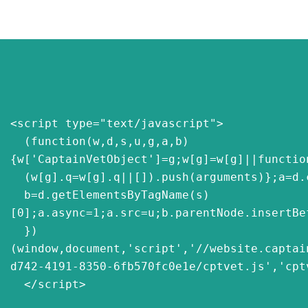
<script type="text/javascript">

  (function(w,d,s,u,g,a,b)
{w['CaptainVetObject']=g;w[g]=w[g]||function
  (w[g].q=w[g].q||[]).push(arguments)};a=d.createElement(s),

  b=d.getElementsByTagName(s)
[0];a.async=1;a.src=u;b.parentNode.insertBef
  })
(window,document,'script','//website.captai
d742-4191-8350-6fb570fc0e1e/cptvet.js','cptv
  </script>