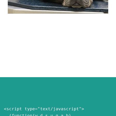
<script type="text/javascript">

  (function(w,d,s,u,g,a,b)