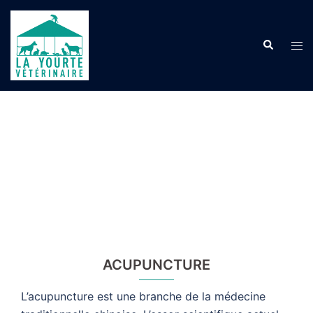
Aller
au
Recherche
contenu
Ouvr
le
men
ACUPUNCTURE
L’acupuncture est une branche de la médecine