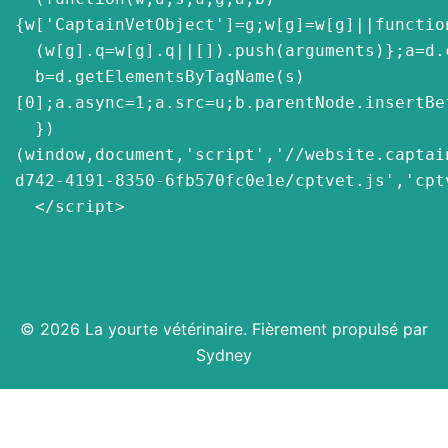
{w['CaptainVetObject']=g;w[g]=w[g]||function
  (w[g].q=w[g].q||[]).push(arguments)};a=d.createElement(s),

  b=d.getElementsByTagName(s)
[0];a.async=1;a.src=u;b.parentNode.insertBef
  })
(window,document,'script','//website.captai
d742-4191-8350-6fb570fc0e1e/cptvet.js','cptv
  </script>
© 2026 La yourte vétérinaire. Fièrement propulsé par
Sydney