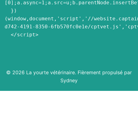
[0];a.async=1;a.src=u;b.parentNode.insertBef
  })
(window,document,'script','//website.captai
d742-4191-8350-6fb570fc0e1e/cptvet.js','cptv
  </script>
© 2026 La yourte vétérinaire. Fièrement propulsé par
Sydney