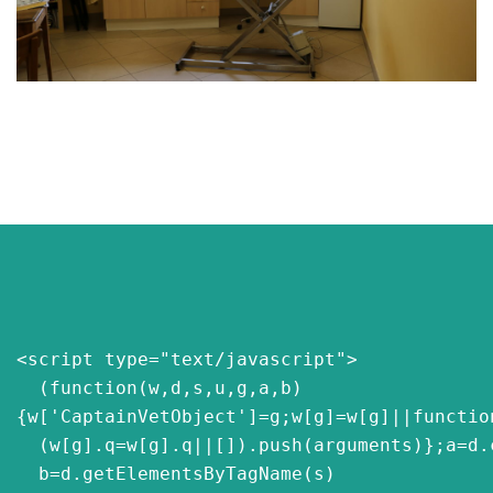
<script type="text/javascript">

  (function(w,d,s,u,g,a,b)
{w['CaptainVetObject']=g;w[g]=w[g]||function
  (w[g].q=w[g].q||[]).push(arguments)};a=d.createElement(s),

  b=d.getElementsByTagName(s)